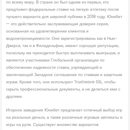
по всему миру. В стране он был одним из первых, кто
предложил федеральные ставки на легкую атлетику после
лучшего варианта для широкой публики в 2018 году. Юнибет
— это действительно заслуживающая доверия серия,
основанная на удовлетворении клиентов и
водонепроницаемости. Они зарегистрированы как в Нью-
Джерси, так и в Филадельфии, имеют хорошую репутацию,
поскольку им приходится быстро выплачивать выигрыши, и
являются участниками Глобальной организации по
обеспечению надежности ставок, учреждающей и
заключающей Западное соглашение по ставкам и азартным
играм. Кроме того, они используют Trustwave SSL, чтобы
скрыть профессиональные документы, а не делиться ими с
другими.
Игорное заведение Юнибет предлагает отличный выбор игр
на реальные деньги, а также различные игровые автоматы и
игры на руле. Существует множество вариантов