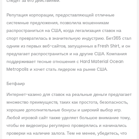
следят за его действиями.
Репутация корпорации, предоставляющей отличные
системные предложения, позволила мошенникам
распространиться на США, когда легализация ставок на
спорт превратилась в значительную индустрию. Бет365 стал
одним из первых веб-сайтов, запущенных в Fresh Shirt, и он
предлагает распространиться и на другие США. Компания
поддерживает тесные отношения с Hard Material Ocean
Metropolis и хочет стать лидером на рынке США.
Бетфаир
Интернет-казино для ставок на реальные деньги предлагает
множество преимуществ, таких как простота, безопасность,
хорошие дополнительные бонусы и широкий выбор игр.
Любой игровой сайт также уделяет большое внимание тому,
чтобы ее видеоигры регулярно проверялись и начинались
проверки на наличие залога. Тем не менее, убедитесь, что