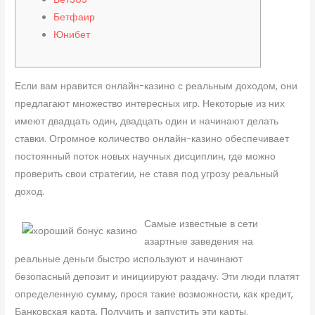
Бетфаир
Юнибет
Если вам нравится онлайн-казино с реальным доходом, они
предлагают множество интересных игр. Некоторые из них
имеют двадцать один, двадцать один и начинают делать
ставки. Огромное количество онлайн-казино обеспечивает
постоянный поток новых научных дисциплин, где можно
проверить свои стратегии, не ставя под угрозу реальный
доход.
Самые известные в сети
азартные заведения на
реальные деньги быстро используют и начинают
безопасный депозит и инициируют раздачу.
Эти люди платят
определенную сумму, прося такие возможности, как кредит,
Банковская карта, Получить и запустить эти карты.