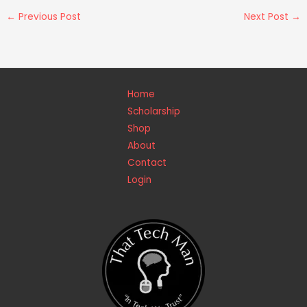
←
Previous Post
Next Post
→
Home
Scholarship
Shop
About
Contact
Login