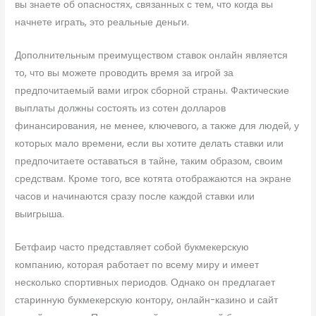
вы знаете об опасностях, связанных с тем, что когда вы
начнете играть, это реальные деньги.
Дополнительным преимуществом ставок онлайн является
то, что вы можете проводить время за игрой за
предпочитаемый вами игрок сборной страны. Фактические
выплаты должны состоять из сотен долларов
финансирования, не менее, ключевого, а также для людей, у
которых мало времени, если вы хотите делать ставки или
предпочитаете оставаться в тайне, таким образом, своим
средствам. Кроме того, все котята отображаются на экране
часов и начинаются сразу после каждой ставки или
выигрыша.
Бетфаир часто представляет собой букмекерскую
компанию, которая работает по всему миру и имеет
несколько спортивных периодов. Однако он предлагает
старинную букмекерскую контору, онлайн-казино и сайт