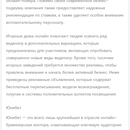
онлайн-покера. Помимо своей современной бизнес-
подиума, компания также предоставляет надежные
рекомендации по ставкам, а также уделяет особое внимание
вспомогательному персоналу.
Игорные дома онлайн помогают людям освоить ряд
видеоигр в дополнительных вариациях, которые
предназначены для участников, желающих опробовать
совершенно новые виды видеоигр. Кроме того, тысячам
игорных заведений требуется множество рекламы, чтобы
привлечь внимание и начать более активный бизнес. Ниже
приведены рекламные объявления, которые содержат
бесплатные переписывания, модели вознаграждения,
покупки и системы положительных аспектов посвящения.
Юнибет
Юнибет — это всего лишь крупнейшая в отрасли онлайн-
букмекерская контора, охватывающая ключевую аудиторию