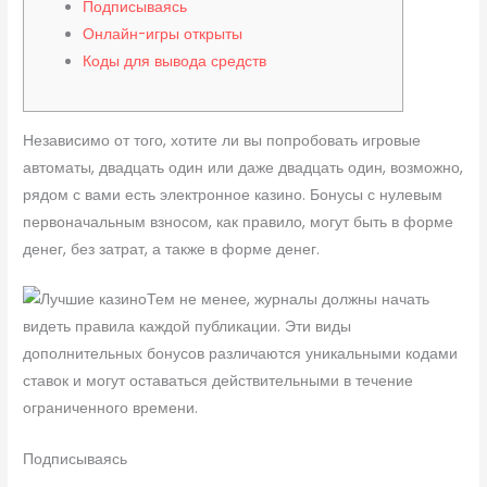
Подписываясь
Онлайн-игры открыты
Коды для вывода средств
Независимо от того, хотите ли вы попробовать игровые
автоматы, двадцать один или даже двадцать один, возможно,
рядом с вами есть электронное казино. Бонусы с нулевым
первоначальным взносом, как правило, могут быть в форме
денег, без затрат, а также в форме денег.
Тем не менее, журналы должны начать
видеть правила каждой публикации.
Эти виды
дополнительных бонусов различаются уникальными кодами
ставок и могут оставаться действительными в течение
ограниченного времени.
Подписываясь