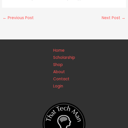
←
Previous Post
Next Post
→
Home
Scholarship
Shop
About
Contact
Login