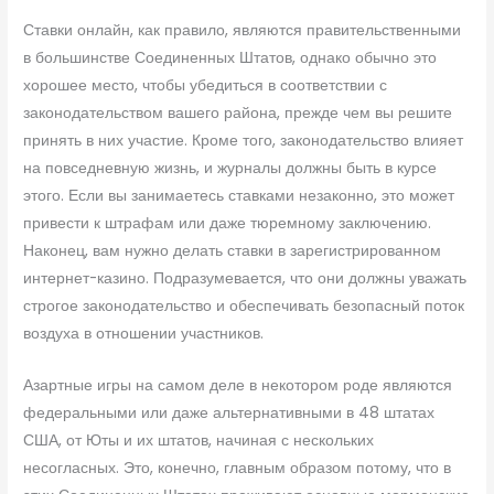
Ставки онлайн, как правило, являются правительственными
в большинстве Соединенных Штатов, однако обычно это
хорошее место, чтобы убедиться в соответствии с
законодательством вашего района, прежде чем вы решите
принять в них участие. Кроме того, законодательство влияет
на повседневную жизнь, и журналы должны быть в курсе
этого. Если вы занимаетесь ставками незаконно, это может
привести к штрафам или даже тюремному заключению.
Наконец, вам нужно делать ставки в зарегистрированном
интернет-казино. Подразумевается, что они должны уважать
строгое законодательство и обеспечивать безопасный поток
воздуха в отношении участников.
Азартные игры на самом деле в некотором роде являются
федеральными или даже альтернативными в 48 штатах
США, от Юты и их штатов, начиная с нескольких
несогласных. Это, конечно, главным образом потому, что в