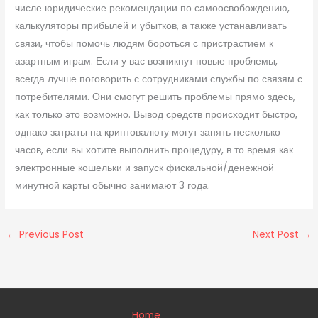
числе юридические рекомендации по самоосвобождению,
калькуляторы прибылей и убытков, а также устанавливать
связи, чтобы помочь людям бороться с пристрастием к
азартным играм. Если у вас возникнут новые проблемы,
всегда лучше поговорить с сотрудниками службы по связям с
потребителями. Они смогут решить проблемы прямо здесь,
как только это возможно. Вывод средств происходит быстро,
однако затраты на криптовалюту могут занять несколько
часов, если вы хотите выполнить процедуру, в то время как
электронные кошельки и запуск фискальной/денежной
минутной карты обычно занимают 3 года.
←
Previous Post
Next Post
→
Home