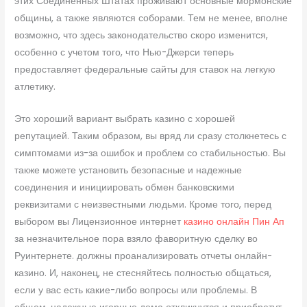
этих Соединенных Штатах проживают основные мормонские
общины, а также являются соборами. Тем не менее, вполне
возможно, что здесь законодательство скоро изменится,
особенно с учетом того, что Нью-Джерси теперь
предоставляет федеральные сайты для ставок на легкую
атлетику.
Это хороший вариант выбрать казино с хорошей
репутацией. Таким образом, вы вряд ли сразу столкнетесь с
симптомами из-за ошибок и проблем со стабильностью. Вы
также можете установить безопасные и надежные
соединения и инициировать обмен банковскими
реквизитами с неизвестными людьми. Кроме того, перед
выбором вы Лицензионное интернет
казино онлайн Пин Ап
за незначительное пора взяло фаворитную сделку во
Руинтернете. должны проанализировать отчеты онлайн-
казино. И, наконец, не стесняйтесь полностью общаться,
если у вас есть какие-либо вопросы или проблемы. В