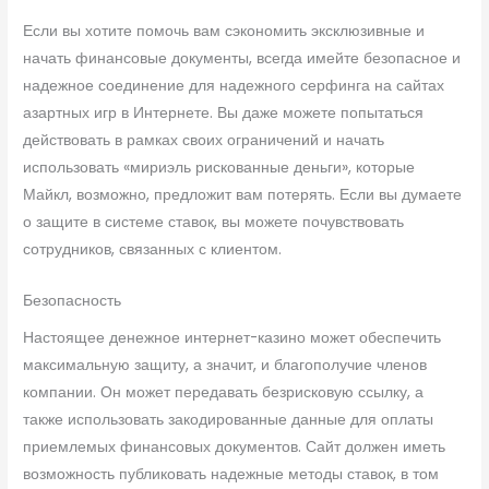
Если вы хотите помочь вам сэкономить эксклюзивные и
начать финансовые документы, всегда имейте безопасное и
надежное соединение для надежного серфинга на сайтах
азартных игр в Интернете. Вы даже можете попытаться
действовать в рамках своих ограничений и начать
использовать «мириэль рискованные деньги», которые
Майкл, возможно, предложит вам потерять. Если вы думаете
о защите в системе ставок, вы можете почувствовать
сотрудников, связанных с клиентом.
Безопасность
Настоящее денежное интернет-казино может обеспечить
максимальную защиту, а значит, и благополучие членов
компании. Он может передавать безрисковую ссылку, а
также использовать закодированные данные для оплаты
приемлемых финансовых документов. Сайт должен иметь
возможность публиковать надежные методы ставок, в том