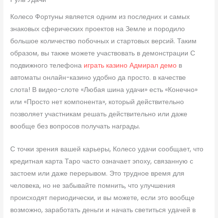
Колесо Фортуны является одним из последних и самых
знаковых сферических проектов на Земле и породило
большое количество побочных и стартовых версий. Таким
образом, вы также можете участвовать в демонстрации С
подвижного телефона
играть казино Адмирал демо
в
автоматы онлайн-казино удобно да просто. в качестве
слота! В видео-слоте «Любая шина удачи» есть «Конечно»
или «Просто нет компонента», который действительно
позволяет участникам решать действительно или даже
вообще без вопросов получать награды.
С точки зрения вашей карьеры, Колесо удачи сообщает, что
кредитная карта Таро часто означает эпоху, связанную с
застоем или даже перерывом. Это трудное время для
человека, но не забывайте помнить, что улучшения
происходят периодически, и вы можете, если это вообще
возможно, заработать деньги и начать светиться удачей в