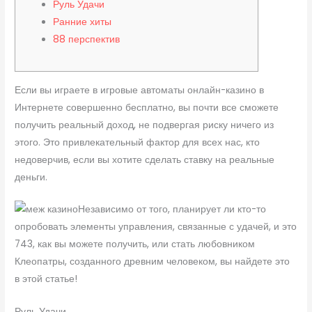
Руль Удачи
Ранние хиты
88 перспектив
Если вы играете в игровые автоматы онлайн-казино в
Интернете совершенно бесплатно, вы почти все сможете
получить реальный доход, не подвергая риску ничего из
этого.
Это привлекательный фактор для всех нас, кто
недоверчив, если вы хотите сделать ставку на реальные
деньги.
Независимо от того, планирует ли кто-то
опробовать элементы управления, связанные с удачей, и это
743, как вы можете получить, или стать любовником
Клеопатры, созданного древним человеком, вы найдете это
в этой статье!
Руль Удачи