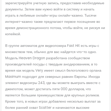
зарегистрируйте учетную запись, предоставив необходимые
документы. Затем вам нужно войти в систему и начать
играть в любимые онлайн-игры онлайн-казино. Тысячи
интернет-казино также предлагают первое посещение во
время демонстрационного потока, чтобы войти, не рискуя ни
копейкой.
В группе автоматов для видеопокера Fast Hit есть игры с
множеством тем, обычно для вас найдется что-то одно.
Модель Heaven Dragon разработана сообществом
производителей посуды с твердым анодированием, в то
время как модель Very имеет смысл белоголового орлана
Maximum подходит для северных равнин Европы. Иногда
элемент видеоигры 243, где вы можете выиграть вместе с
джекпотом, может достигать пяти 000 долларов, что
является большим преимуществом для крупных роликов.
Кроме того, в новых играх добавлено несколько выплат за
более ранний охват Scatter и начинаются высокие