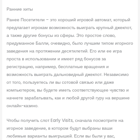
Ранние хиты
Ранее Посетители – это хороший игровой автомат, который
предлагает игрокам возможность выиграть крупный джекпот,
а также другие бонусы из сферы. Это простое слово,
придуманное Балли, очевидно, было лучшим типом игорного
заведения на протяжении десятилетий. Его или ее игра
проста в использовании и имеет ряд бонусов за
регистрацию, например, бесплатные вращения и
возможность выиграть дальновидный джекпот. Независимо
от того, пользуетесь ли вы сотовой связью или даже
компьютером, вы будете иметь соответствующее чувство и
начнете зарабатывать, как и любой другой гуру на вершине
онлайн-казино.
Чтобы получить слот Early Visits, сначала посмотрите на
игорное заведение, в котором будут выбраны ваши
любимые варианты выигрышей. Если вы были у вас,