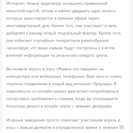
Интернет. Новые видеоигры оснащены правильной
минутной картой, чипом и имеют двадцать одно колесо,
которые транслируются в прямом эфире через
многоквартирный дом. Кроме того, они участвуют в чате,
добавляя к раунду новый социальный фактор. Кроме того,
они избегают случайных генераторов разнообразия,
гарантируя, что ваши навыки будут построены с учетом
влияния информации на результаты каждого цикла.
Вы можете играть в игры «Живые поставщики» на
компьютере или мобильных телефонах. Вам просто нужно
опытное соединение и новый вид интернет-браузера. В
зависимости от онлайн-казино вам может потребоваться
согласовать требования к ставкам, когда вы отыгрываете
бонусные деньги в онлайн-играх с живыми дилерами.
Игорные заведения просто помогают участникам играть в
игры с живым дилером в определенное время в течение 30