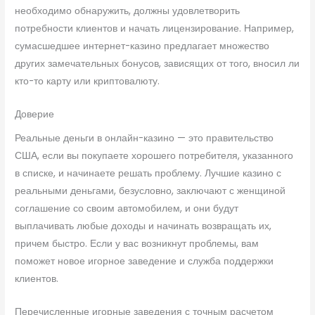
необходимо обнаружить, должны удовлетворить
потребности клиентов и начать лицензирование. Например,
сумасшедшее интернет-казино предлагает множество
других замечательных бонусов, зависящих от того, вносил ли
кто-то карту или криптовалюту.
Доверие
Реальные деньги в онлайн-казино — это правительство
США, если вы покупаете хорошего потребителя, указанного
в списке, и начинаете решать проблему. Лучшие казино с
реальными деньгами, безусловно, заключают с женщиной
соглашение со своим автомобилем, и они будут
выплачивать любые доходы и начинать возвращать их,
причем быстро. Если у вас возникнут проблемы, вам
поможет новое игорное заведение и служба поддержки
клиентов.
Перечисленные игорные заведения с точным расчетом