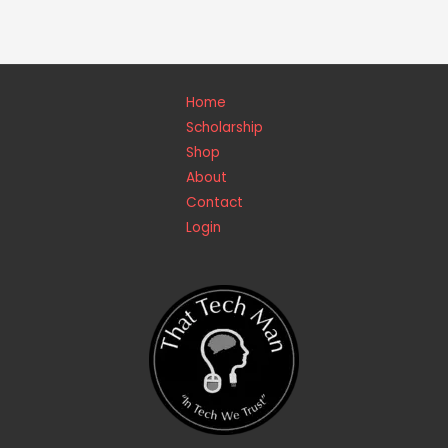
Home
Scholarship
Shop
About
Contact
Login