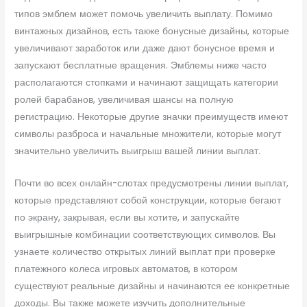
типов эмблем может помочь увеличить выплату. Помимо
винтажных дизайнов, есть также бонусные дизайны, которые
увеличивают заработок или даже дают бонусное время и
запускают бесплатные вращения. Эмблемы ниже часто
располагаются стопками и начинают защищать категории
ролей барабанов, увеличивая шансы на полную
регистрацию. Некоторые другие значки преимуществ имеют
символы разброса и начальные множители, которые могут
значительно увеличить выигрыш вашей линии выплат.
Почти во всех онлайн-слотах предусмотрены линии выплат,
которые представляют собой конструкции, которые бегают
по экрану, закрывая, если вы хотите, и запускайте
выигрышные комбинации соответствующих символов. Вы
узнаете количество открытых линий выплат при проверке
платежного колеса игровых автоматов, в котором
существуют реальные дизайны и начинаются ее конкретные
доходы. Вы также можете изучить дополнительные