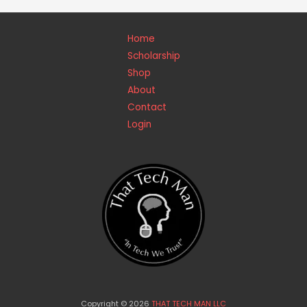
Home
Scholarship
Shop
About
Contact
Login
Copyright © 2026
THAT TECH MAN LLC