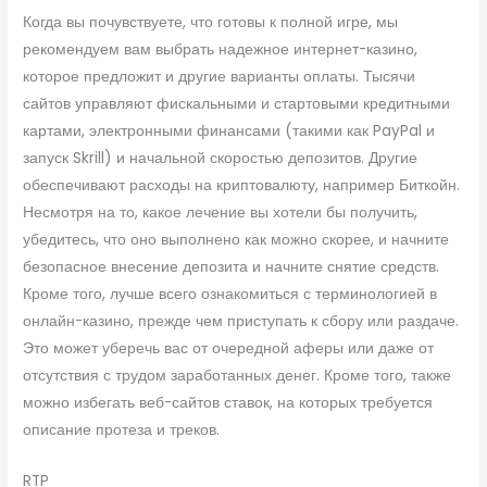
Когда вы почувствуете, что готовы к полной игре, мы
рекомендуем вам выбрать надежное интернет-казино,
которое предложит и другие варианты оплаты. Тысячи
сайтов управляют фискальными и стартовыми кредитными
картами, электронными финансами (такими как PayPal и
запуск Skrill) и начальной скоростью депозитов. Другие
обеспечивают расходы на криптовалюту, например Биткойн.
Несмотря на то, какое лечение вы хотели бы получить,
убедитесь, что оно выполнено как можно скорее, и начните
безопасное внесение депозита и начните снятие средств.
Кроме того, лучше всего ознакомиться с терминологией в
онлайн-казино, прежде чем приступать к сбору или раздаче.
Это может уберечь вас от очередной аферы или даже от
отсутствия с трудом заработанных денег. Кроме того, также
можно избегать веб-сайтов ставок, на которых требуется
описание протеза и треков.
RTP