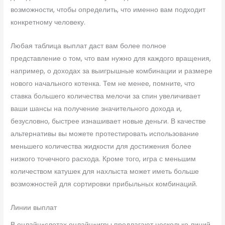
возможности, чтобы определить, что именно вам подходит
конкретному человеку.
Любая таблица выплат даст вам более полное
представление о том, что вам нужно для каждого вращения,
например, о доходах за выигрышные комбинации и размере
нового начального котенка. Тем не менее, помните, что
ставка большего количества мелочи за спин увеличивает
ваши шансы на получение значительного дохода и,
безусловно, быстрее изнашивает новые деньги. В качестве
альтернативы вы можете протестировать использование
меньшего количества жидкости для достижения более
низкого точечного расхода. Кроме того, игра с меньшим
количеством катушек для нахлыста может иметь больше
возможностей для сортировки прибыльных комбинаций.
Линии выплат
В онлайн-слотах онлайн-игры предлагают несколько линий