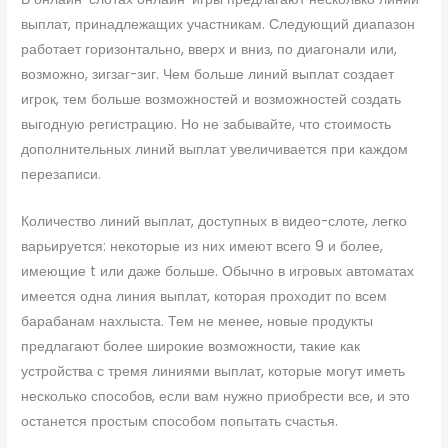
выплат, принадлежащих участникам. Следующий диапазон
работает горизонтально, вверх и вниз, по диагонали или,
возможно, зигзаг-зиг. Чем больше линий выплат создает
игрок, тем больше возможностей и возможностей создать
выгодную регистрацию. Но не забывайте, что стоимость
дополнительных линий выплат увеличивается при каждом
перезаписи.
Количество линий выплат, доступных в видео-слоте, легко
варьируется: некоторые из них имеют всего 9 и более,
имеющие t или даже больше. Обычно в игровых автоматах
имеется одна линия выплат, которая проходит по всем
барабанам нахлыста. Тем не менее, новые продукты
предлагают более широкие возможности, такие как
устройства с тремя линиями выплат, которые могут иметь
несколько способов, если вам нужно приобрести все, и это
останется простым способом попытать счастья.