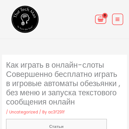
Skip
MAIN
to
MEN
content
Как играть в онлайн-слоты
Совершенно бесплатно играть
в игровые автоматы обезьянки ,
без меню и запуска текстового
сообщения онлайн
/
Uncategorized
/ By
ac3f291f
Статьи