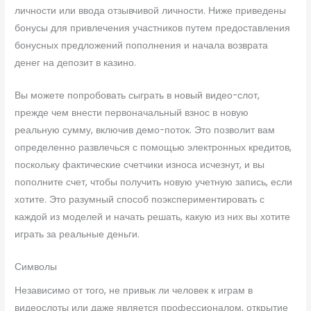
личности или ввода отзывчивой личности. Ниже приведены
бонусы для привлечения участников путем предоставления
бонусных предложений пополнения и начала возврата
денег на депозит в казино.
Вы можете попробовать сыграть в новый видео-слот,
прежде чем внести первоначальный взнос в новую
реальную сумму, включив демо-поток. Это позволит вам
определенно развлечься с помощью электронных кредитов,
поскольку фактические счетчики износа исчезнут, и вы
пополните счет, чтобы получить новую учетную запись, если
хотите. Это разумный способ поэкспериментировать с
каждой из моделей и начать решать, какую из них вы хотите
играть за реальные деньги.
Символы
Независимо от того, не привык ли человек к играм в
видеослоты или даже является профессионалом, открытие