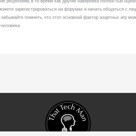
ие рецензиям, в то время как другие наверняка полностью оце
ожете зарегистрироваться на форумах и начать общаться с люд
е забывайте помнить, что этот основной фактор азартных игр мо
человека.