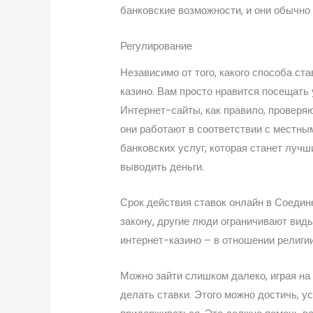
банковские возможности, и они обычно
Регулирование
Независимо от того, какого способа ст
казино. Вам просто нравится посещат
Интернет-сайты, как правило, проверя
они работают в соответствии с местны
банковских услуг, которая станет лучш
выводить деньги.
Срок действия ставок онлайн в Соедине
закону, другие люди ограничивают вид
интернет-казино – в отношении религии
Можно зайти слишком далеко, играя на 
делать ставки. Этого можно достичь, 