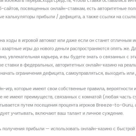
м избежать перерасхода средств, чтобы ставки оставались инт
б-сайтов, посвященных онлайн-ставкам, есть авторитетные поль
ые калькуляторы прибыли / дефицита, а также ссылки на ссыл
на ходы в игровой автомат или даже если он станет отличным и
в азартные игры до нового деньги распространяются опять же. Д
но, увлекательная карьера, и вы будете знать о связанных с эти
е ставки в федеральных, авторитетных онлайн-казино на реаль
начать ограничения дефицита, самоуправляться, выходить или 
н-игр, которые имеют свои собственные правила, вероятности 
е не имеют преимуществ, связанных с комнатой (любая часть с
итывается путем посещения процента игроков Breeze-to-Guru, 
дует учитывать, включают ваш талант и личное суждение.
 получения прибыли — использовать онлайн-казино с быстрой п