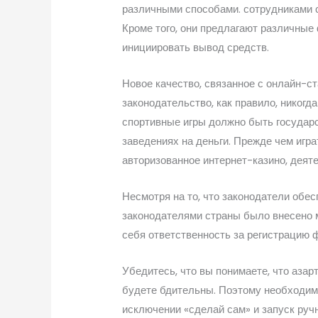
различными способами. сотрудниками 
Кроме того, они предлагают различные
инициировать вывод средств.
Новое качество, связанное с онлайн-ст
законодательство, как правило, никогд
спортивные игры должно быть государс
заведениях на деньги. Прежде чем игра
авторизованное интернет-казино, деят
Несмотря на то, что законодатели обес
законодателями страны было внесено мн
себя ответственность за регистрацию
Убедитесь, что вы понимаете, что аза
будете бдительны. Поэтому необходимо
исключении «сделай сам» и запуск руч