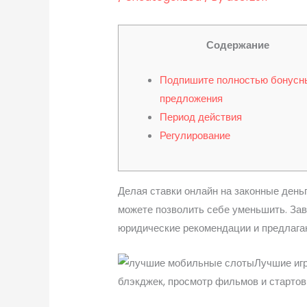
Содержание
Подпишите полностью бонусн
предложения
Период действия
Регулирование
Делая ставки онлайн на законные деньг
можете позволить себе уменьшить.
Зав
юридические рекомендации и предлагаю
Лучшие игр
блэкджек, просмотр фильмов и стартов