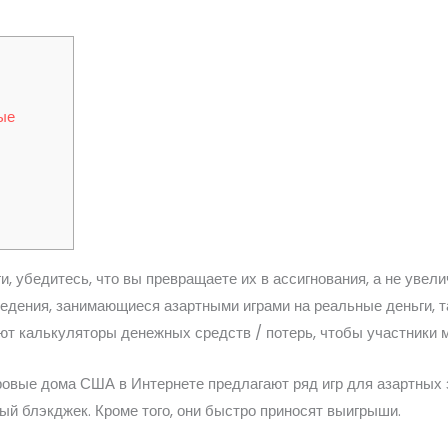
ые
и, убедитесь, что вы превращаете их в ассигнования, а не увели
едения, занимающиеся азартными играми на реальные деньги, 
т калькуляторы денежных средств / потерь, чтобы участники 
овые дома США в Интернете предлагают ряд игр для азартных з
ый блэкджек. Кроме того, они быстро приносят выигрыши.