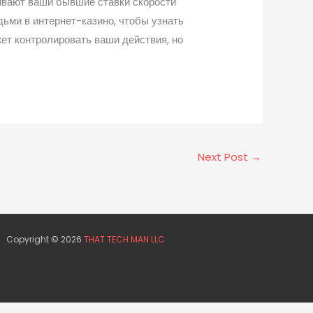
нивают ваши бывшие ставки скорости
ьми в интернет-казино, чтобы узнать
жет контролировать ваши действия, но
Next Post
→
Copyright © 2026
THAT TECH MAN LLC